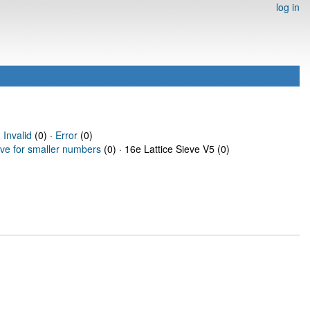
log in
·
Invalid
(0) ·
Error
(0)
eve for smaller numbers
(0) · 16e Lattice Sieve V5 (0)