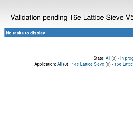
Validation pending 16e Lattice Sieve 
No tasks to display
State:
All
(0) ·
In pro
Application:
All
(0) ·
14e Lattice Sieve
(0) ·
15e Latti