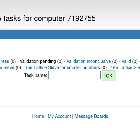
V5 tasks for computer 7192755
gress
(0) · Validation pending (0) ·
Validation inconclusive
(0) ·
Valid
(0) 
ce Sieve
(0) ·
15e Lattice Sieve for smaller numbers
(0) ·
16e Lattice Si
Task name:
Home
|
My Account
|
Message Boards