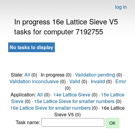
log in
In progress 16e Lattice Sieve V5
tasks for computer 7192755
No tasks to display
State:
All
(0) · In progress (0) ·
Validation pending
(0) ·
Validation inconclusive
(0) ·
Valid
(0) ·
Invalid
(0) ·
Error
(0)
Application:
All
(0) ·
14e Lattice Sieve
(0) ·
15e Lattice
Sieve
(0) ·
15e Lattice Sieve for smaller numbers
(0) ·
16e Lattice Sieve for smaller numbers
(0) · 16e Lattice
Sieve V5 (0)
Task name: