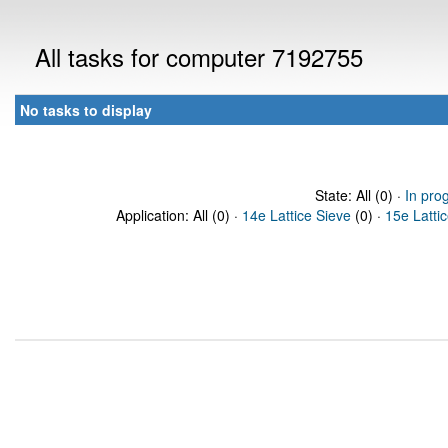
All tasks for computer 7192755
No tasks to display
State: All (0) ·
In pro
Application: All (0) ·
14e Lattice Sieve
(0) ·
15e Latti