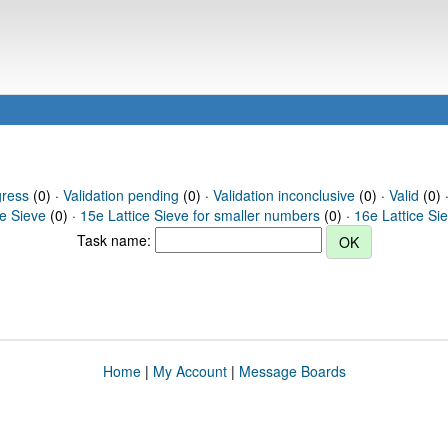
gress
(0) ·
Validation pending
(0) ·
Validation inconclusive
(0) ·
Valid
(0) 
ce Sieve
(0) ·
15e Lattice Sieve for smaller numbers
(0) ·
16e Lattice Si
Task name:
Home
|
My Account
|
Message Boards