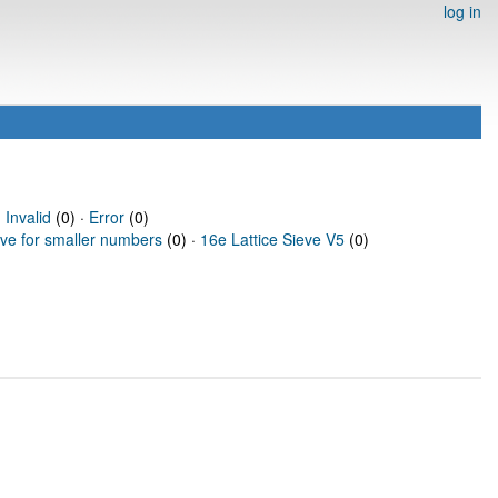
log in
·
Invalid
(0) ·
Error
(0)
eve for smaller numbers
(0) ·
16e Lattice Sieve V5
(0)