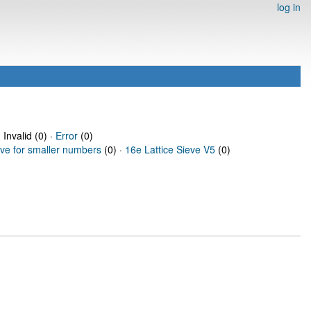
log in
 Invalid (0) ·
Error
(0)
eve for smaller numbers
(0) ·
16e Lattice Sieve V5
(0)