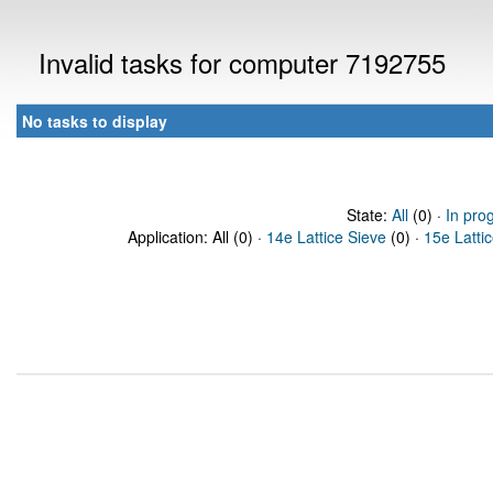
Invalid tasks for computer 7192755
No tasks to display
State:
All
(0) ·
In pro
Application: All (0) ·
14e Lattice Sieve
(0) ·
15e Latti