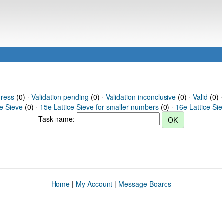
gress
(0) ·
Validation pending
(0) ·
Validation inconclusive
(0) ·
Valid
(0) ·
ce Sieve
(0) ·
15e Lattice Sieve for smaller numbers
(0) ·
16e Lattice Si
Task name:
Home
|
My Account
|
Message Boards