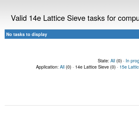
Valid 14e Lattice Sieve tasks for comp
No tasks to display
State:
All
(0) ·
In pro
Application:
All
(0) · 14e Lattice Sieve (0) ·
15e Latti