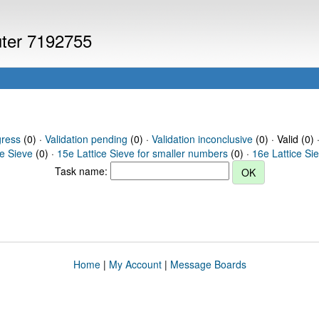
uter 7192755
gress
(0) ·
Validation pending
(0) ·
Validation inconclusive
(0) · Valid (0) 
ce Sieve
(0) ·
15e Lattice Sieve for smaller numbers
(0) ·
16e Lattice Si
Task name:
Home
|
My Account
|
Message Boards