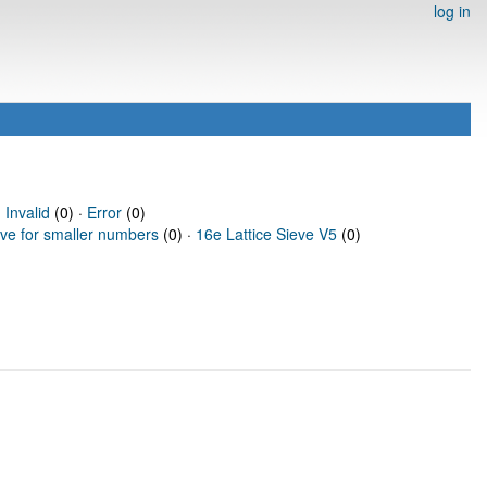
log in
·
Invalid
(0) ·
Error
(0)
eve for smaller numbers
(0) ·
16e Lattice Sieve V5
(0)