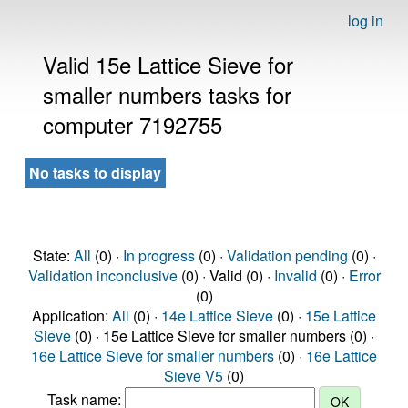
log in
Valid 15e Lattice Sieve for
smaller numbers tasks for
computer 7192755
No tasks to display
State:
All
(0) ·
In progress
(0) ·
Validation pending
(0) ·
Validation inconclusive
(0) · Valid (0) ·
Invalid
(0) ·
Error
(0)
Application:
All
(0) ·
14e Lattice Sieve
(0) ·
15e Lattice
Sieve
(0) · 15e Lattice Sieve for smaller numbers (0) ·
16e Lattice Sieve for smaller numbers
(0) ·
16e Lattice
Sieve V5
(0)
Task name: