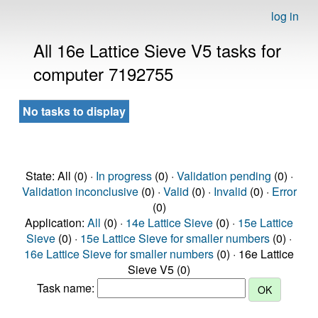
log in
All 16e Lattice Sieve V5 tasks for
computer 7192755
No tasks to display
State: All (0) ·
In progress
(0) ·
Validation pending
(0) ·
Validation inconclusive
(0) ·
Valid
(0) ·
Invalid
(0) ·
Error
(0)
Application:
All
(0) ·
14e Lattice Sieve
(0) ·
15e Lattice
Sieve
(0) ·
15e Lattice Sieve for smaller numbers
(0) ·
16e Lattice Sieve for smaller numbers
(0) · 16e Lattice
Sieve V5 (0)
Task name: