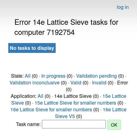
log in
Error 14e Lattice Sieve tasks for
computer 7192754
No tasks to display
State:
All
(0) ·
In progress
(0) ·
Validation pending
(0) ·
Validation inconclusive
(0) ·
Valid
(0) ·
Invalid
(0) · Error
(0)
Application:
All
(0) · 14e Lattice Sieve (0) ·
15e Lattice
Sieve
(0) ·
15e Lattice Sieve for smaller numbers
(0) ·
16e Lattice Sieve for smaller numbers
(0) ·
16e Lattice
Sieve V5
(0)
Task name: