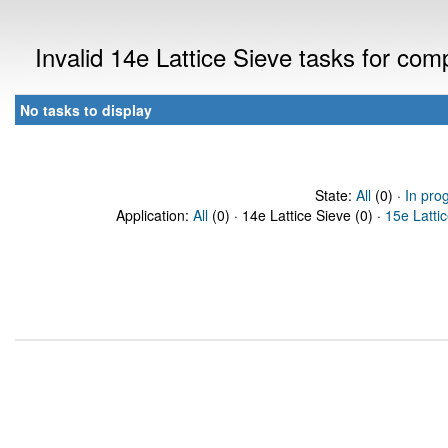
Invalid 14e Lattice Sieve tasks for co
No tasks to display
State:
All
(0) ·
In pro
Application:
All
(0) · 14e Lattice Sieve (0) ·
15e Latti