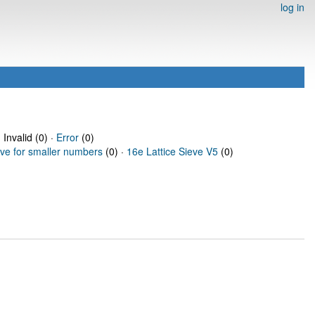
log in
 Invalid (0) ·
Error
(0)
eve for smaller numbers
(0) ·
16e Lattice Sieve V5
(0)