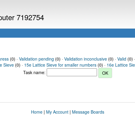
mputer 7192754
gress
(0) ·
Validation pending
(0) ·
Validation inconclusive
(0) ·
Valid
(0) ·
ce Sieve
(0) ·
15e Lattice Sieve for smaller numbers
(0) ·
16e Lattice Si
Task name:
Home
|
My Account
|
Message Boards