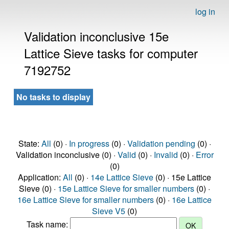
log in
Validation inconclusive 15e
Lattice Sieve tasks for computer
7192752
No tasks to display
State:
All
(0) ·
In progress
(0) ·
Validation pending
(0) ·
Validation inconclusive (0) ·
Valid
(0) ·
Invalid
(0) ·
Error
(0)
Application:
All
(0) ·
14e Lattice Sieve
(0) · 15e Lattice
Sieve (0) ·
15e Lattice Sieve for smaller numbers
(0) ·
16e Lattice Sieve for smaller numbers
(0) ·
16e Lattice
Sieve V5
(0)
Task name: