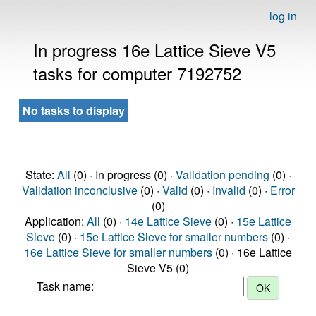
log in
In progress 16e Lattice Sieve V5
tasks for computer 7192752
No tasks to display
State:
All
(0) · In progress (0) ·
Validation pending
(0) ·
Validation inconclusive
(0) ·
Valid
(0) ·
Invalid
(0) ·
Error
(0)
Application:
All
(0) ·
14e Lattice Sieve
(0) ·
15e Lattice
Sieve
(0) ·
15e Lattice Sieve for smaller numbers
(0) ·
16e Lattice Sieve for smaller numbers
(0) · 16e Lattice
Sieve V5 (0)
Task name: