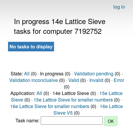
log in
In progress 14e Lattice Sieve
tasks for computer 7192752
No tasks to display
State:
All
(0) · In progress (0) ·
Validation pending
(0) ·
Validation inconclusive
(0) ·
Valid
(0) ·
Invalid
(0) ·
Error
(0)
Application:
All
(0) · 14e Lattice Sieve (0) ·
15e Lattice
Sieve
(0) ·
15e Lattice Sieve for smaller numbers
(0) ·
16e Lattice Sieve for smaller numbers
(0) ·
16e Lattice
Sieve V5
(0)
Task name: