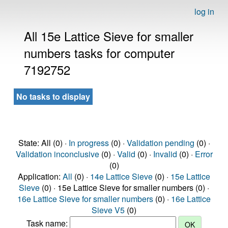
log in
All 15e Lattice Sieve for smaller
numbers tasks for computer
7192752
No tasks to display
State: All (0) ·
In progress
(0) ·
Validation pending
(0) ·
Validation inconclusive
(0) ·
Valid
(0) ·
Invalid
(0) ·
Error
(0)
Application:
All
(0) ·
14e Lattice Sieve
(0) ·
15e Lattice
Sieve
(0) · 15e Lattice Sieve for smaller numbers (0) ·
16e Lattice Sieve for smaller numbers
(0) ·
16e Lattice
Sieve V5
(0)
Task name: