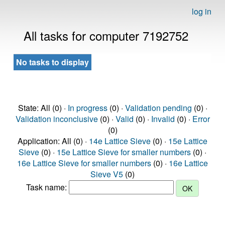
log in
All tasks for computer 7192752
No tasks to display
State: All (0) ·
In progress
(0) ·
Validation pending
(0) ·
Validation inconclusive
(0) ·
Valid
(0) ·
Invalid
(0) ·
Error
(0)
Application: All (0) ·
14e Lattice Sieve
(0) ·
15e Lattice
Sieve
(0) ·
15e Lattice Sieve for smaller numbers
(0) ·
16e Lattice Sieve for smaller numbers
(0) ·
16e Lattice
Sieve V5
(0)
Task name: