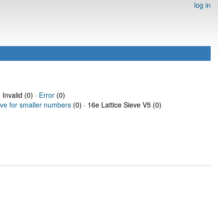
log in
 Invalid (0) ·
Error
(0)
eve for smaller numbers
(0) · 16e Lattice Sieve V5 (0)