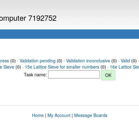
 computer 7192752
gress
(0) ·
Validation pending
(0) ·
Validation inconclusive
(0) ·
Valid
(0) ·
ce Sieve
(0) ·
15e Lattice Sieve for smaller numbers
(0) ·
16e Lattice Si
Task name:
Home
|
My Account
|
Message Boards