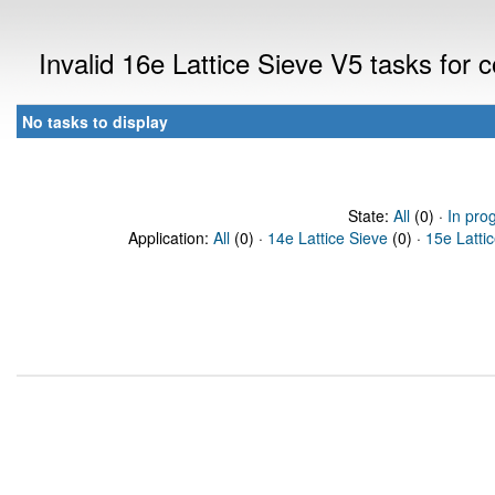
Invalid 16e Lattice Sieve V5 tasks for
No tasks to display
State:
All
(0) ·
In pro
Application:
All
(0) ·
14e Lattice Sieve
(0) ·
15e Latti