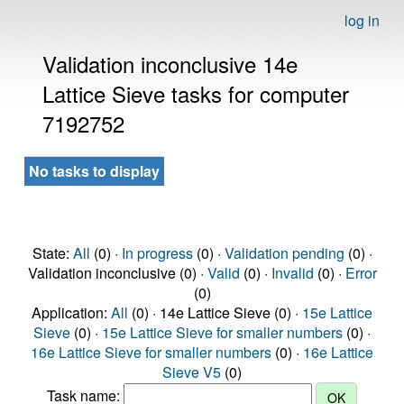
log in
Validation inconclusive 14e
Lattice Sieve tasks for computer
7192752
No tasks to display
State:
All
(0) ·
In progress
(0) ·
Validation pending
(0) ·
Validation inconclusive (0) ·
Valid
(0) ·
Invalid
(0) ·
Error
(0)
Application:
All
(0) · 14e Lattice Sieve (0) ·
15e Lattice
Sieve
(0) ·
15e Lattice Sieve for smaller numbers
(0) ·
16e Lattice Sieve for smaller numbers
(0) ·
16e Lattice
Sieve V5
(0)
Task name: