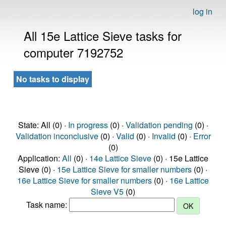
log in
All 15e Lattice Sieve tasks for
computer 7192752
No tasks to display
State: All (0) ·
In progress
(0) ·
Validation pending
(0) ·
Validation inconclusive
(0) ·
Valid
(0) ·
Invalid
(0) ·
Error
(0)
Application:
All
(0) ·
14e Lattice Sieve
(0) · 15e Lattice
Sieve (0) ·
15e Lattice Sieve for smaller numbers
(0) ·
16e Lattice Sieve for smaller numbers
(0) ·
16e Lattice
Sieve V5
(0)
Task name: