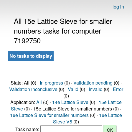
log in
All 15e Lattice Sieve for smaller
numbers tasks for computer
7192750
No tasks to display
State: All (0) ·
In progress
(0) ·
Validation pending
(0) ·
Validation inconclusive
(0) ·
Valid
(0) ·
Invalid
(0) ·
Error
(0)
Application:
All
(0) ·
14e Lattice Sieve
(0) ·
15e Lattice
Sieve
(0) · 15e Lattice Sieve for smaller numbers (0) ·
16e Lattice Sieve for smaller numbers
(0) ·
16e Lattice
Sieve V5
(0)
Task name: