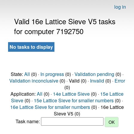
log in
Valid 16e Lattice Sieve V5 tasks
for computer 7192750
No tasks to display
State:
All
(0) ·
In progress
(0) ·
Validation pending
(0) ·
Validation inconclusive
(0) · Valid (0) ·
Invalid
(0) ·
Error
(0)
Application:
All
(0) ·
14e Lattice Sieve
(0) ·
15e Lattice
Sieve
(0) ·
15e Lattice Sieve for smaller numbers
(0) ·
16e Lattice Sieve for smaller numbers
(0) · 16e Lattice
Sieve V5 (0)
Task name: