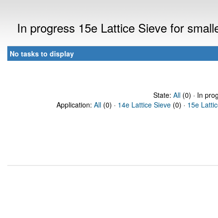
In progress 15e Lattice Sieve for sma
No tasks to display
State:
All
(0) · In pro
Application:
All
(0) ·
14e Lattice Sieve
(0) ·
15e Latti