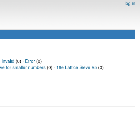
log in
·
Invalid
(0) ·
Error
(0)
eve for smaller numbers
(0) ·
16e Lattice Sieve V5
(0)