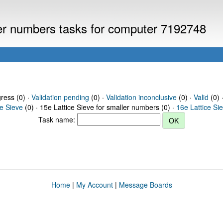
ller numbers tasks for computer 7192748
gress (0) ·
Validation pending
(0) ·
Validation inconclusive
(0) ·
Valid
(0) 
ce Sieve
(0) · 15e Lattice Sieve for smaller numbers (0) ·
16e Lattice Si
Task name:
Home
|
My Account
|
Message Boards