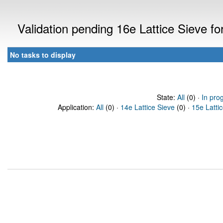
Validation pending 16e Lattice Sieve f
No tasks to display
State:
All
(0) ·
In pro
Application:
All
(0) ·
14e Lattice Sieve
(0) ·
15e Latti