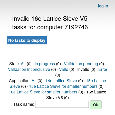
log in
Invalid 16e Lattice Sieve V5
tasks for computer 7192746
No tasks to display
State:
All
(0) ·
In progress
(0) ·
Validation pending
(0) ·
Validation inconclusive
(0) ·
Valid
(0) · Invalid (0) ·
Error
(0)
Application:
All
(0) ·
14e Lattice Sieve
(0) ·
15e Lattice
Sieve
(0) ·
15e Lattice Sieve for smaller numbers
(0) ·
16e Lattice Sieve for smaller numbers
(0) · 16e Lattice
Sieve V5 (0)
Task name: