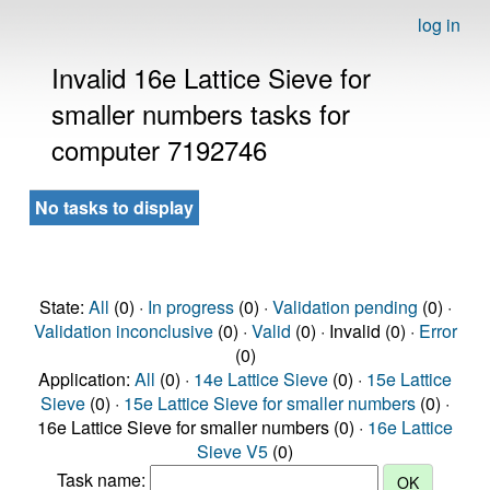
log in
Invalid 16e Lattice Sieve for
smaller numbers tasks for
computer 7192746
No tasks to display
State:
All
(0) ·
In progress
(0) ·
Validation pending
(0) ·
Validation inconclusive
(0) ·
Valid
(0) · Invalid (0) ·
Error
(0)
Application:
All
(0) ·
14e Lattice Sieve
(0) ·
15e Lattice
Sieve
(0) ·
15e Lattice Sieve for smaller numbers
(0) ·
16e Lattice Sieve for smaller numbers (0) ·
16e Lattice
Sieve V5
(0)
Task name: