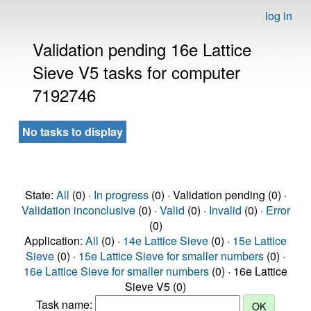
log in
Validation pending 16e Lattice
Sieve V5 tasks for computer
7192746
No tasks to display
State:
All
(0) ·
In progress
(0) · Validation pending (0) ·
Validation inconclusive
(0) ·
Valid
(0) ·
Invalid
(0) ·
Error
(0)
Application:
All
(0) ·
14e Lattice Sieve
(0) ·
15e Lattice
Sieve
(0) ·
15e Lattice Sieve for smaller numbers
(0) ·
16e Lattice Sieve for smaller numbers
(0) · 16e Lattice
Sieve V5 (0)
Task name: