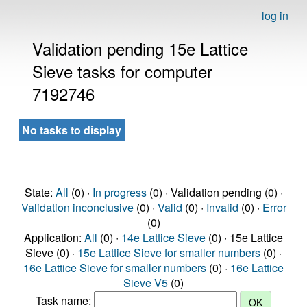
log in
Validation pending 15e Lattice
Sieve tasks for computer
7192746
No tasks to display
State:
All
(0) ·
In progress
(0) · Validation pending (0) ·
Validation inconclusive
(0) ·
Valid
(0) ·
Invalid
(0) ·
Error
(0)
Application:
All
(0) ·
14e Lattice Sieve
(0) · 15e Lattice
Sieve (0) ·
15e Lattice Sieve for smaller numbers
(0) ·
16e Lattice Sieve for smaller numbers
(0) ·
16e Lattice
Sieve V5
(0)
Task name: