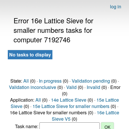
log in
Error 16e Lattice Sieve for
smaller numbers tasks for
computer 7192746
No tasks to display
State:
All
(0) ·
In progress
(0) ·
Validation pending
(0) ·
Validation inconclusive
(0) ·
Valid
(0) ·
Invalid
(0) · Error
(0)
Application:
All
(0) ·
14e Lattice Sieve
(0) ·
15e Lattice
Sieve
(0) ·
15e Lattice Sieve for smaller numbers
(0) ·
16e Lattice Sieve for smaller numbers (0) ·
16e Lattice
Sieve V5
(0)
Task name: