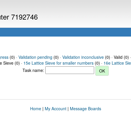
uter 7192746
gress
(0) ·
Validation pending
(0) ·
Validation inconclusive
(0) · Valid (0) 
ce Sieve (0) ·
15e Lattice Sieve for smaller numbers
(0) ·
16e Lattice Si
Task name:
Home
|
My Account
|
Message Boards