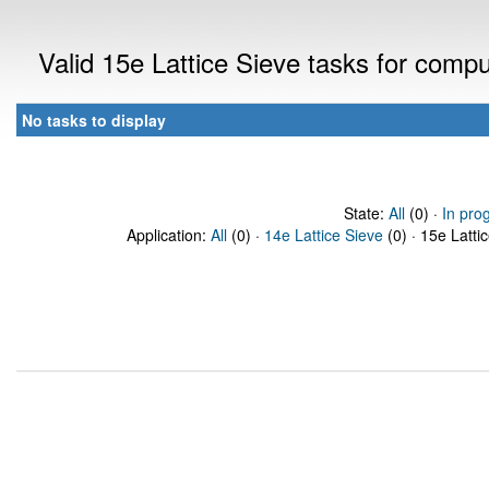
Valid 15e Lattice Sieve tasks for comp
No tasks to display
State:
All
(0) ·
In pro
Application:
All
(0) ·
14e Lattice Sieve
(0) · 15e Latti