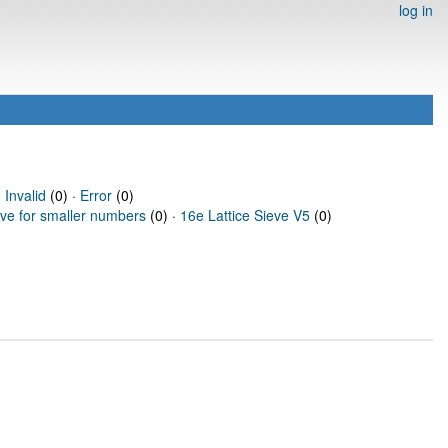
log in
·
Invalid
(0) ·
Error
(0)
eve for smaller numbers
(0) ·
16e Lattice Sieve V5
(0)