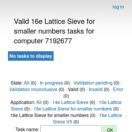
log in
Valid 16e Lattice Sieve for
smaller numbers tasks for
computer 7192677
No tasks to display
State:
All
(0) ·
In progress
(0) ·
Validation pending
(0) ·
Validation inconclusive
(0) · Valid (0) ·
Invalid
(0) ·
Error
(0)
Application:
All
(0) ·
14e Lattice Sieve
(0) ·
15e Lattice
Sieve
(0) ·
15e Lattice Sieve for smaller numbers
(0) ·
16e Lattice Sieve for smaller numbers (0) ·
16e Lattice
Sieve V5
(0)
Task name: