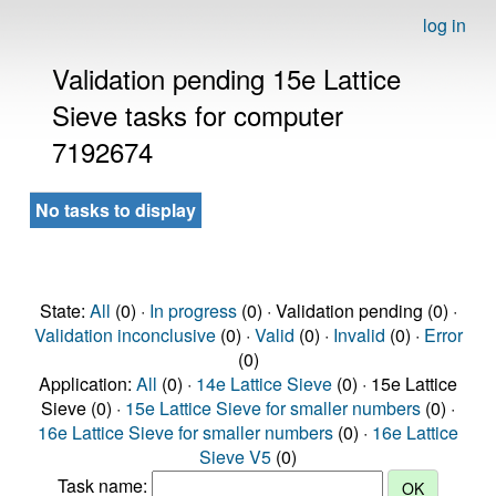
log in
Validation pending 15e Lattice
Sieve tasks for computer
7192674
No tasks to display
State:
All
(0) ·
In progress
(0) · Validation pending (0) ·
Validation inconclusive
(0) ·
Valid
(0) ·
Invalid
(0) ·
Error
(0)
Application:
All
(0) ·
14e Lattice Sieve
(0) · 15e Lattice
Sieve (0) ·
15e Lattice Sieve for smaller numbers
(0) ·
16e Lattice Sieve for smaller numbers
(0) ·
16e Lattice
Sieve V5
(0)
Task name: