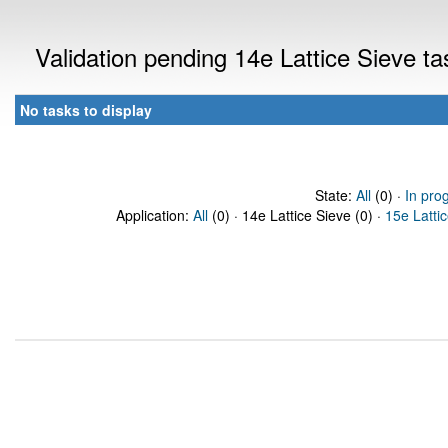
Validation pending 14e Lattice Sieve t
No tasks to display
State:
All
(0) ·
In pro
Application:
All
(0) · 14e Lattice Sieve (0) ·
15e Latti