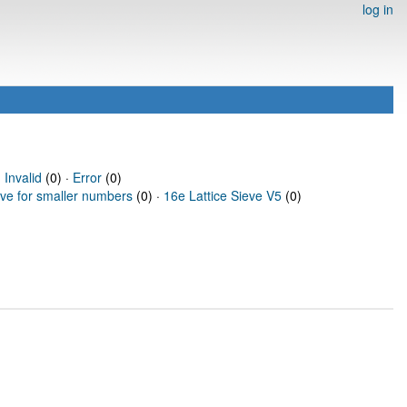
log in
·
Invalid
(0) ·
Error
(0)
eve for smaller numbers
(0) ·
16e Lattice Sieve V5
(0)