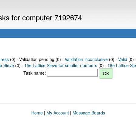
asks for computer 7192674
gress
(0) · Validation pending (0) ·
Validation inconclusive
(0) ·
Valid
(0) 
ce Sieve
(0) ·
15e Lattice Sieve for smaller numbers
(0) ·
16e Lattice Si
Task name:
Home
|
My Account
|
Message Boards