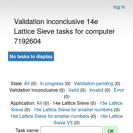
log in
Validation inconclusive 14e
Lattice Sieve tasks for computer
7192604
No tasks to display
State:
All
(0) ·
In progress
(0) ·
Validation pending
(0) ·
Validation inconclusive (0) ·
Valid
(0) ·
Invalid
(0) ·
Error
(0)
Application:
All
(0) · 14e Lattice Sieve (0) ·
15e Lattice
Sieve
(0) ·
15e Lattice Sieve for smaller numbers
(0) ·
16e Lattice Sieve for smaller numbers
(0) ·
16e Lattice
Sieve V5
(0)
Task name: