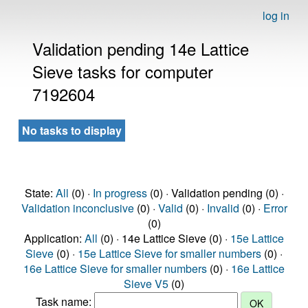
log in
Validation pending 14e Lattice
Sieve tasks for computer
7192604
No tasks to display
State:
All
(0) ·
In progress
(0) · Validation pending (0) ·
Validation inconclusive
(0) ·
Valid
(0) ·
Invalid
(0) ·
Error
(0)
Application:
All
(0) · 14e Lattice Sieve (0) ·
15e Lattice
Sieve
(0) ·
15e Lattice Sieve for smaller numbers
(0) ·
16e Lattice Sieve for smaller numbers
(0) ·
16e Lattice
Sieve V5
(0)
Task name: