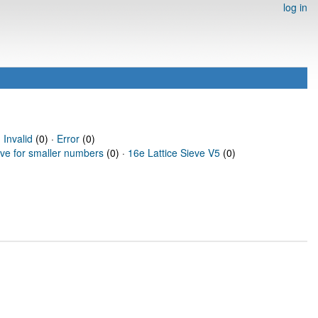
log in
·
Invalid
(0) ·
Error
(0)
eve for smaller numbers
(0) ·
16e Lattice Sieve V5
(0)