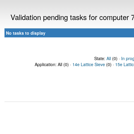
Validation pending tasks for computer
No tasks to display
State:
All
(0) ·
In pro
Application: All (0) ·
14e Lattice Sieve
(0) ·
15e Latti