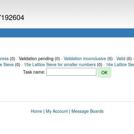
 7192604
gress
(0) · Validation pending (0) ·
Validation inconclusive
(0) ·
Valid
(0) 
ce Sieve
(0) ·
15e Lattice Sieve for smaller numbers
(0) ·
16e Lattice Si
Task name:
Home
|
My Account
|
Message Boards