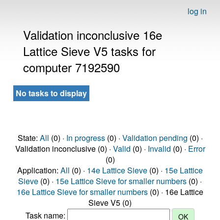
log in
Validation inconclusive 16e
Lattice Sieve V5 tasks for
computer 7192590
No tasks to display
State:
All
(0) ·
In progress
(0) ·
Validation pending
(0) ·
Validation inconclusive (0) ·
Valid
(0) ·
Invalid
(0) ·
Error
(0)
Application:
All
(0) ·
14e Lattice Sieve
(0) ·
15e Lattice
Sieve
(0) ·
15e Lattice Sieve for smaller numbers
(0) ·
16e Lattice Sieve for smaller numbers
(0) · 16e Lattice
Sieve V5 (0)
Task name: