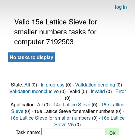
log in
Valid 15e Lattice Sieve for
smaller numbers tasks for
computer 7192503
No tasks to display
State:
All
(0) ·
In progress
(0) ·
Validation pending
(0) ·
Validation inconclusive
(0) · Valid (0) ·
Invalid
(0) ·
Error
(0)
Application:
All
(0) ·
14e Lattice Sieve
(0) ·
15e Lattice
Sieve
(0) · 15e Lattice Sieve for smaller numbers (0) ·
16e Lattice Sieve for smaller numbers
(0) ·
16e Lattice
Sieve V5
(0)
Task name: