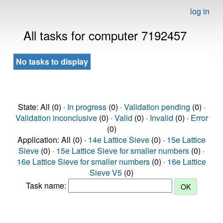
log in
All tasks for computer 7192457
No tasks to display
State: All (0) ·
In progress
(0) ·
Validation pending
(0) ·
Validation inconclusive
(0) ·
Valid
(0) ·
Invalid
(0) ·
Error
(0)
Application: All (0) ·
14e Lattice Sieve
(0) ·
15e Lattice
Sieve
(0) ·
15e Lattice Sieve for smaller numbers
(0) ·
16e Lattice Sieve for smaller numbers
(0) ·
16e Lattice
Sieve V5
(0)
Task name: