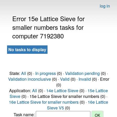
log in
Error 15e Lattice Sieve for
smaller numbers tasks for
computer 7192380
No tasks to display
State:
All
(0) ·
In progress
(0) ·
Validation pending
(0) ·
Validation inconclusive
(0) ·
Valid
(0) ·
Invalid
(0) · Error
(0)
Application:
All
(0) ·
14e Lattice Sieve
(0) ·
15e Lattice
Sieve
(0) · 15e Lattice Sieve for smaller numbers (0) ·
16e Lattice Sieve for smaller numbers
(0) ·
16e Lattice
Sieve V5
(0)
Task name: