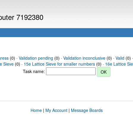
mputer 7192380
gress
(0) ·
Validation pending
(0) ·
Validation inconclusive
(0) ·
Valid
(0) ·
ce Sieve
(0) ·
15e Lattice Sieve for smaller numbers
(0) ·
16e Lattice Si
Task name:
Home
|
My Account
|
Message Boards