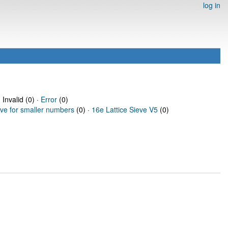
log in
 Invalid (0) ·
Error
(0)
eve for smaller numbers
(0) ·
16e Lattice Sieve V5
(0)