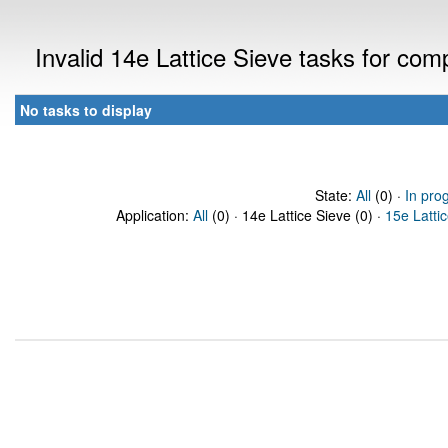
Invalid 14e Lattice Sieve tasks for co
No tasks to display
State:
All
(0) ·
In pro
Application:
All
(0) · 14e Lattice Sieve (0) ·
15e Latti