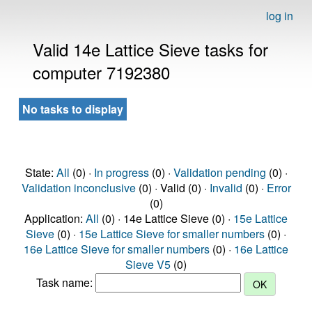
log in
Valid 14e Lattice Sieve tasks for
computer 7192380
No tasks to display
State:
All
(0) ·
In progress
(0) ·
Validation pending
(0) ·
Validation inconclusive
(0) · Valid (0) ·
Invalid
(0) ·
Error
(0)
Application:
All
(0) · 14e Lattice Sieve (0) ·
15e Lattice
Sieve
(0) ·
15e Lattice Sieve for smaller numbers
(0) ·
16e Lattice Sieve for smaller numbers
(0) ·
16e Lattice
Sieve V5
(0)
Task name: