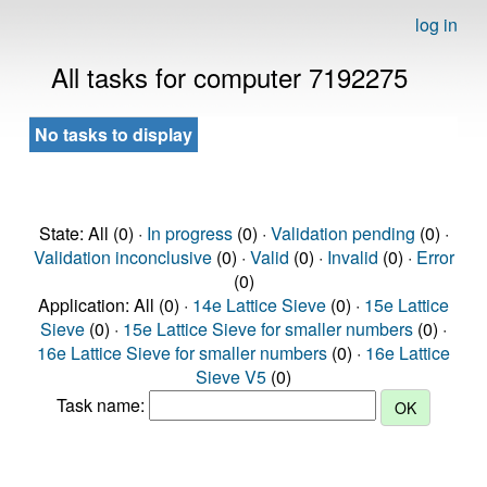
log in
All tasks for computer 7192275
No tasks to display
State: All (0) ·
In progress
(0) ·
Validation pending
(0) ·
Validation inconclusive
(0) ·
Valid
(0) ·
Invalid
(0) ·
Error
(0)
Application: All (0) ·
14e Lattice Sieve
(0) ·
15e Lattice
Sieve
(0) ·
15e Lattice Sieve for smaller numbers
(0) ·
16e Lattice Sieve for smaller numbers
(0) ·
16e Lattice
Sieve V5
(0)
Task name: