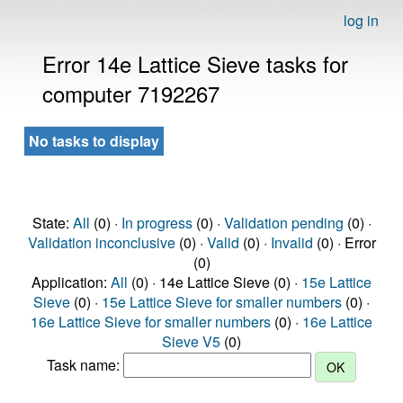
log in
Error 14e Lattice Sieve tasks for
computer 7192267
No tasks to display
State:
All
(0) ·
In progress
(0) ·
Validation pending
(0) ·
Validation inconclusive
(0) ·
Valid
(0) ·
Invalid
(0) · Error
(0)
Application:
All
(0) · 14e Lattice Sieve (0) ·
15e Lattice
Sieve
(0) ·
15e Lattice Sieve for smaller numbers
(0) ·
16e Lattice Sieve for smaller numbers
(0) ·
16e Lattice
Sieve V5
(0)
Task name: