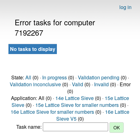
log in
Error tasks for computer
7192267
No tasks to display
State:
All
(0) ·
In progress
(0) ·
Validation pending
(0) ·
Validation inconclusive
(0) ·
Valid
(0) ·
Invalid
(0) · Error
(0)
Application: All (0) ·
14e Lattice Sieve
(0) ·
15e Lattice
Sieve
(0) ·
15e Lattice Sieve for smaller numbers
(0) ·
16e Lattice Sieve for smaller numbers
(0) ·
16e Lattice
Sieve V5
(0)
Task name: