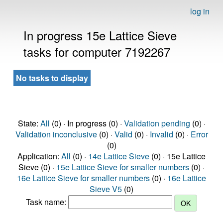
log in
In progress 15e Lattice Sieve
tasks for computer 7192267
No tasks to display
State:
All
(0) · In progress (0) ·
Validation pending
(0) ·
Validation inconclusive
(0) ·
Valid
(0) ·
Invalid
(0) ·
Error
(0)
Application:
All
(0) ·
14e Lattice Sieve
(0) · 15e Lattice
Sieve (0) ·
15e Lattice Sieve for smaller numbers
(0) ·
16e Lattice Sieve for smaller numbers
(0) ·
16e Lattice
Sieve V5
(0)
Task name: