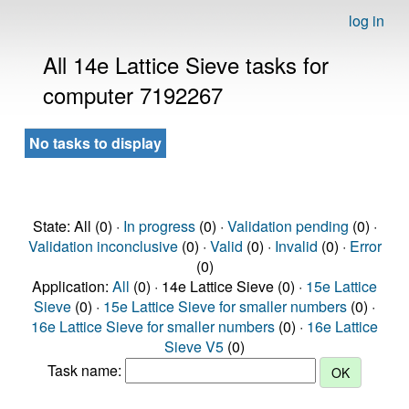
log in
All 14e Lattice Sieve tasks for
computer 7192267
No tasks to display
State: All (0) ·
In progress
(0) ·
Validation pending
(0) ·
Validation inconclusive
(0) ·
Valid
(0) ·
Invalid
(0) ·
Error
(0)
Application:
All
(0) · 14e Lattice Sieve (0) ·
15e Lattice
Sieve
(0) ·
15e Lattice Sieve for smaller numbers
(0) ·
16e Lattice Sieve for smaller numbers
(0) ·
16e Lattice
Sieve V5
(0)
Task name: