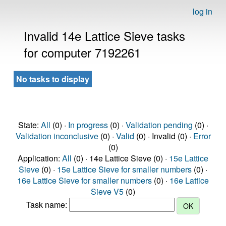
log in
Invalid 14e Lattice Sieve tasks
for computer 7192261
No tasks to display
State:
All
(0) ·
In progress
(0) ·
Validation pending
(0) ·
Validation inconclusive
(0) ·
Valid
(0) · Invalid (0) ·
Error
(0)
Application:
All
(0) · 14e Lattice Sieve (0) ·
15e Lattice
Sieve
(0) ·
15e Lattice Sieve for smaller numbers
(0) ·
16e Lattice Sieve for smaller numbers
(0) ·
16e Lattice
Sieve V5
(0)
Task name: