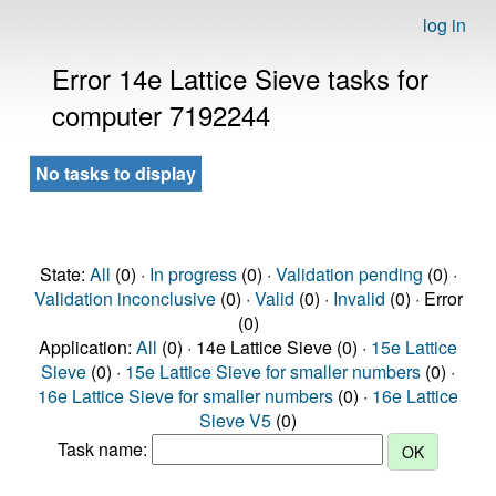
log in
Error 14e Lattice Sieve tasks for
computer 7192244
No tasks to display
State:
All
(0) ·
In progress
(0) ·
Validation pending
(0) ·
Validation inconclusive
(0) ·
Valid
(0) ·
Invalid
(0) · Error
(0)
Application:
All
(0) · 14e Lattice Sieve (0) ·
15e Lattice
Sieve
(0) ·
15e Lattice Sieve for smaller numbers
(0) ·
16e Lattice Sieve for smaller numbers
(0) ·
16e Lattice
Sieve V5
(0)
Task name: