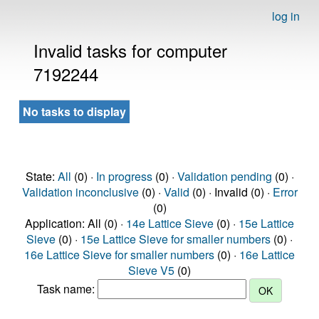
log in
Invalid tasks for computer
7192244
No tasks to display
State:
All
(0) ·
In progress
(0) ·
Validation pending
(0) ·
Validation inconclusive
(0) ·
Valid
(0) · Invalid (0) ·
Error
(0)
Application: All (0) ·
14e Lattice Sieve
(0) ·
15e Lattice
Sieve
(0) ·
15e Lattice Sieve for smaller numbers
(0) ·
16e Lattice Sieve for smaller numbers
(0) ·
16e Lattice
Sieve V5
(0)
Task name: