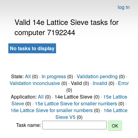
log in
Valid 14e Lattice Sieve tasks for
computer 7192244
No tasks to display
State:
All
(0) ·
In progress
(0) ·
Validation pending
(0) ·
Validation inconclusive
(0) · Valid (0) ·
Invalid
(0) ·
Error
(0)
Application:
All
(0) · 14e Lattice Sieve (0) ·
15e Lattice
Sieve
(0) ·
15e Lattice Sieve for smaller numbers
(0) ·
16e Lattice Sieve for smaller numbers
(0) ·
16e Lattice
Sieve V5
(0)
Task name: