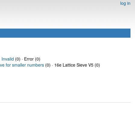
log in
·
Invalid
(0) · Error (0)
eve for smaller numbers
(0) · 16e Lattice Sieve V5 (0)