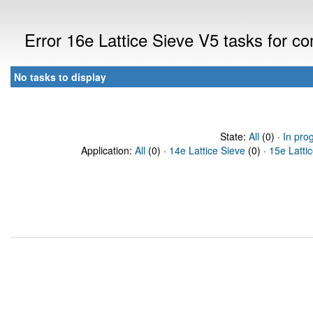
Error 16e Lattice Sieve V5 tasks for 
No tasks to display
State:
All
(0) ·
In pro
Application:
All
(0) ·
14e Lattice Sieve
(0) ·
15e Latti