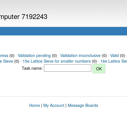
computer 7192243
gress
(0) ·
Validation pending
(0) ·
Validation inconclusive
(0) ·
Valid
(0) 
ce Sieve
(0) ·
15e Lattice Sieve for smaller numbers
(0) ·
16e Lattice Si
Task name:
Home
|
My Account
|
Message Boards