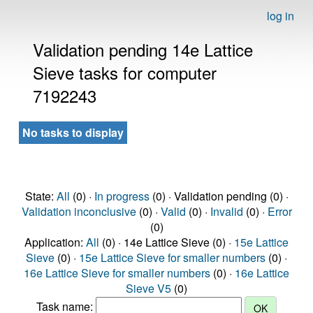
log in
Validation pending 14e Lattice
Sieve tasks for computer
7192243
No tasks to display
State:
All
(0) ·
In progress
(0) · Validation pending (0) ·
Validation inconclusive
(0) ·
Valid
(0) ·
Invalid
(0) ·
Error
(0)
Application:
All
(0) · 14e Lattice Sieve (0) ·
15e Lattice
Sieve
(0) ·
15e Lattice Sieve for smaller numbers
(0) ·
16e Lattice Sieve for smaller numbers
(0) ·
16e Lattice
Sieve V5
(0)
Task name: